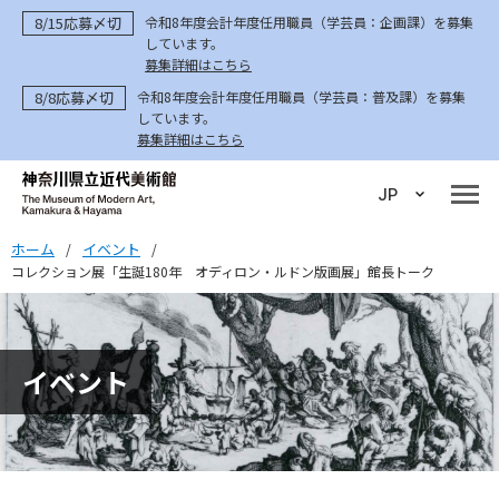
8/15応募〆切
令和8年度会計年度任用職員（学芸員：企画課）を募集
しています。
募集詳細はこちら
8/8応募〆切
令和8年度会計年度任用職員（学芸員：普及課）を募集
しています。
募集詳細はこちら
JP
ホーム
イベント
/
/
コレクション展「生誕180年 オディロン・ルドン版画展」館長トーク
イベント