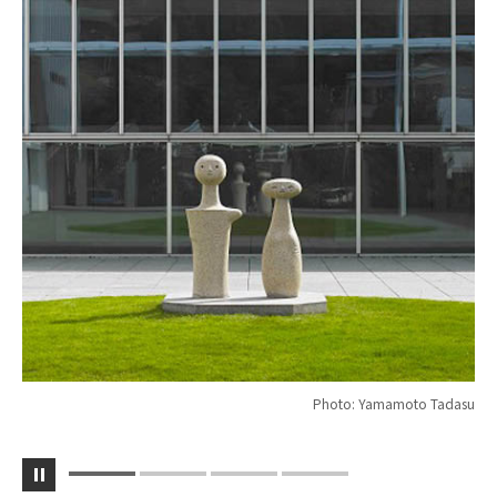
Photo: Yamamoto Tadasu
1
2
3
4