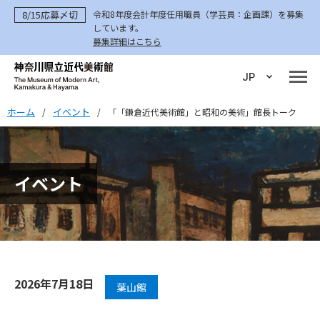
8/15応募〆切
令和8年度会計年度任用職員（学芸員：企画課）を募集
しています。
募集詳細はこちら
JP
ホーム
イベント
/
/
「「鎌倉近代美術館」と昭和の美術」館長トーク
イベント
2026年7月18日
葉山館