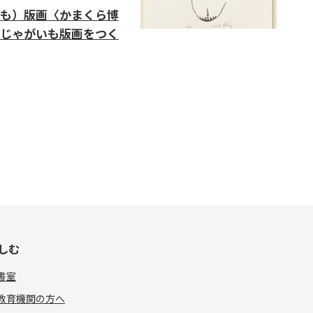
も）版画〈かまくら博
じゃがいも版画をつく
しむ
書室
教育機関の方へ