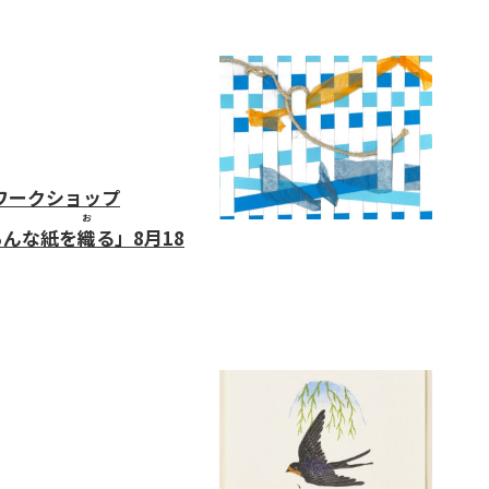
型ワークショップ
お
んな紙を
織
る」8月18