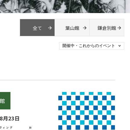
全て
葉山館
鎌倉別館
館
年8月23日
ヴィング
お