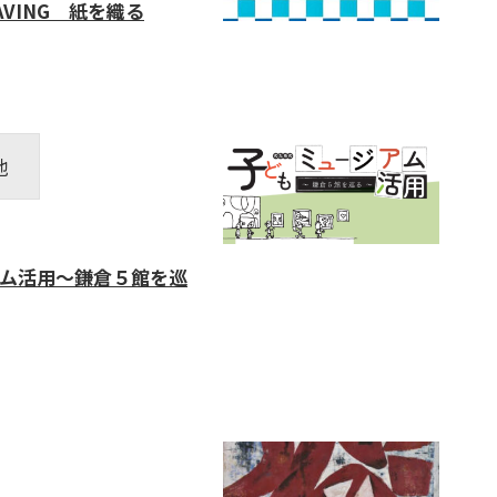
AVING
紙を
織
る
他
ム活用～鎌倉５館を巡