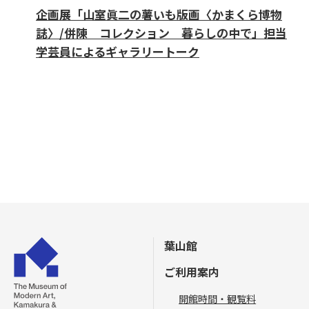
企画展「山室眞二の薯いも版画〈かまくら博物
誌〉/併陳 コレクション 暮らしの中で」担当
学芸員によるギャラリートーク
葉山館
ご利用案内
開館時間・観覧料