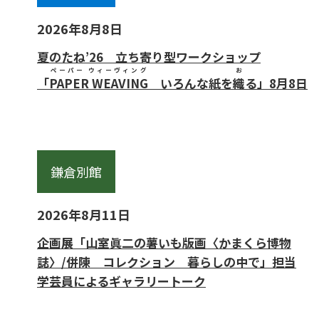
2026年8月8日
夏のたね’26 立ち寄り型ワークショップ
ペーパー ウィーヴィング
お
「
PAPER WEAVING
いろんな紙を
織
る」8月8日
鎌倉別館
2026年8月11日
企画展「山室眞二の薯いも版画〈かまくら博物
誌〉/併陳 コレクション 暮らしの中で」担当
学芸員によるギャラリートーク