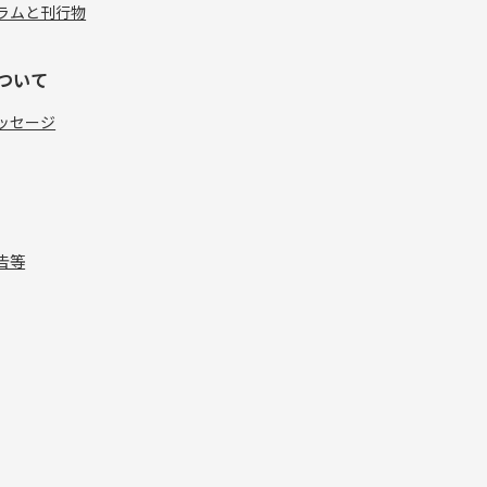
ラムと刊行物
ついて
ッセージ
告等