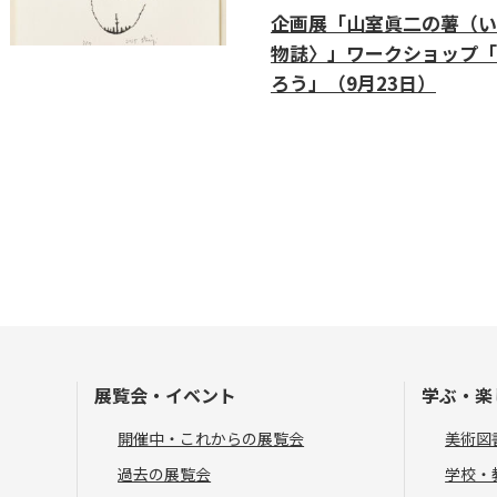
企画展「山室眞二の薯（い
物誌〉」ワークショップ「
ろう」（9月23日）
展覧会・イベント
学ぶ・楽
開催中・これからの展覧会
美術図
過去の展覧会
学校・