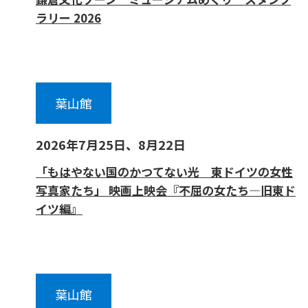
ラリー 2026
葉山館
2026年7月25日、8月22日
「もはやない国のかつてない光 東ドイツの女性
写真家たち」 映画上映会『不屈の女たち—旧東ド
イツ編』
葉山館