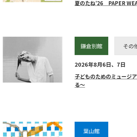
夏のたね’26
PAPER WE
鎌倉別館
その
2026年8月6日、7日
子どものためのミュージア
る～
葉山館