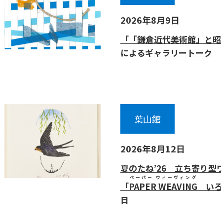
2026年8月9日
「「鎌倉近代美術館」と昭
によるギャラリートーク
葉山館
2026年8月12日
夏のたね’26 立ち寄り
ペーパー ウィーヴィング
「
PAPER WEAVING
いろ
日