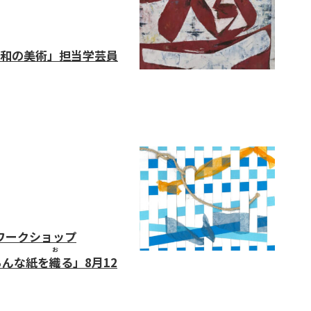
和の美術」担当学芸員
型ワークショップ
お
んな紙を
織
る」8月12