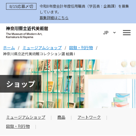
8/15応募〆切
令和8年度会計年度任用職員（学芸員：企画課）を募集
しています。
募集詳細はこちら
JP
ホーム
ミュージアムショップ
図録・刊行物
/
/
/
神奈川県立近代美術館コレクション選 絵画 I
ショップ
ミュージアムショップ
商品
アートワーク
図録・刊行物