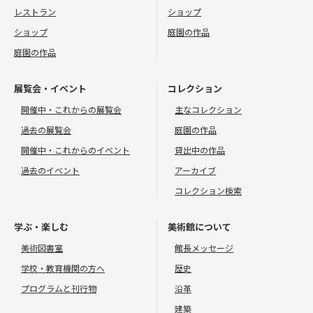
レストラン
ショップ
ショップ
庭園の作品
庭園の作品
展覧会・イベント
コレクション
開催中・これからの展覧会
主なコレクション
過去の展覧会
庭園の作品
開催中・これからのイベント
貸出中の作品
過去のイベント
アーカイブ
コレクション検索
学ぶ・楽しむ
美術館について
美術図書室
館長メッセージ
学校・教育機関の方へ
歴史
プログラムと刊行物
沿革
建築