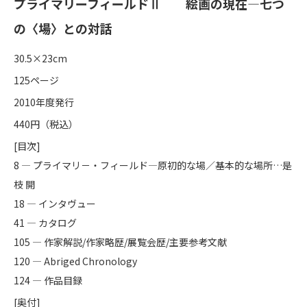
プライマリーフィールドⅡ 絵画の現在―七つ
の〈場〉との対話
30.5×23cm
125ページ
2010年度発行
440円（税込）
[目次]
8 ― プライマリ－・フィールド―原初的な場／基本的な場所…是
枝 開
18 ― インタヴュー
41 ― カタログ
105 ― 作家解説/作家略歴/展覧会歴/主要参考文献
120 ― Abriged Chronology
124 ― 作品目録
[奥付]