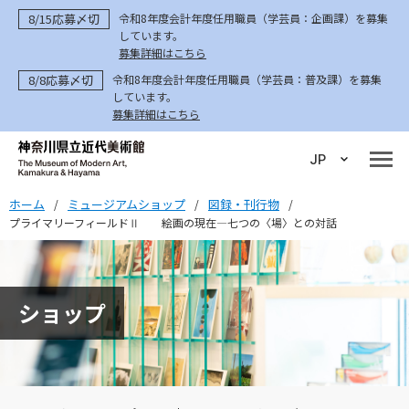
8/15応募〆切
令和8年度会計年度任用職員（学芸員：企画課）を募集
しています。
募集詳細はこちら
8/8応募〆切
令和8年度会計年度任用職員（学芸員：普及課）を募集
しています。
募集詳細はこちら
JP
ホーム
ミュージアムショップ
図録・刊行物
/
/
/
プライマリーフィールドⅡ 絵画の現在―七つの〈場〉との対話
ショップ