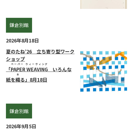
鎌倉別館
2026年8月18日
夏のたね’26 立ち寄り型ワーク
ショップ
ペーパー ウィーヴィング
「
PAPER WEAVING
いろんな
お
紙を
織
る」8月18日
鎌倉別館
2026年9月5日