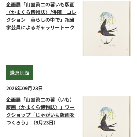
企画展「山室眞二の薯いも版画
〈かまくら博物誌〉/併陳 コレ
クション 暮らしの中で」担当
学芸員によるギャラリートーク
鎌倉別館
2026年09月23日
企画展「山室眞二の薯（いも）
版画〈かまくら博物誌〉」ワー
クショップ「じゃがいも版画を
つくろう」（9月23日）