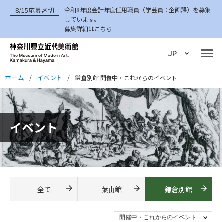
8/15応募〆切
令和8年度会計年度任用職員（学芸員：企画課）を募集
しています。
募集詳細はこちら
JP
ホーム
イベント
/
/
鎌倉別館 開催中・これからのイベント
イベント
全て
葉山館
鎌倉別館