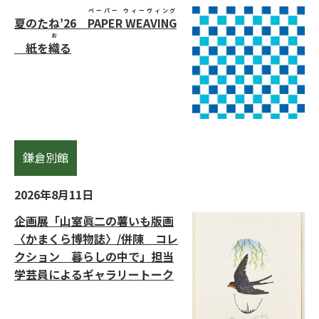
ペーパー ウィーヴィング
夏のたね’26
PAPER WEAVING
お
紙を
織
る
鎌倉別館
2026年8月11日
企画展「山室眞二の薯いも版画
〈かまくら博物誌〉/併陳 コレ
クション 暮らしの中で」担当
学芸員によるギャラリートーク