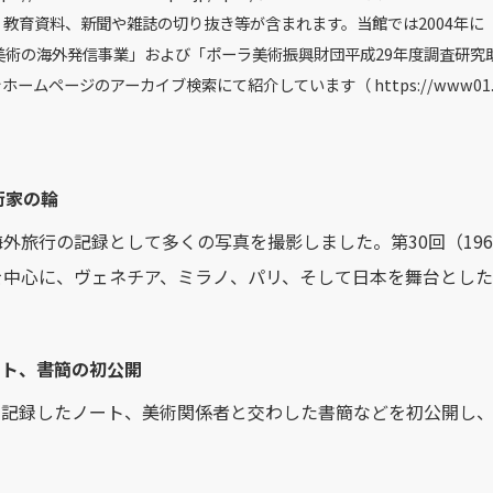
教育資料、新聞や雑誌の切り抜き等が含まれます。当館では2004年に
美術の海外発信事業」および「ポーラ美術振興財団平成29年度調査研究
ージのアーカイブ検索にて紹介しています（ https://www01.musethe
術家の輪
旅行の記録として多くの写真を撮影しました。第30回（1960
を中心に、ヴェネチア、ミラノ、パリ、そして日本を舞台とし
ート、書簡の初公開
を記録したノート、美術関係者と交わした書簡などを初公開し