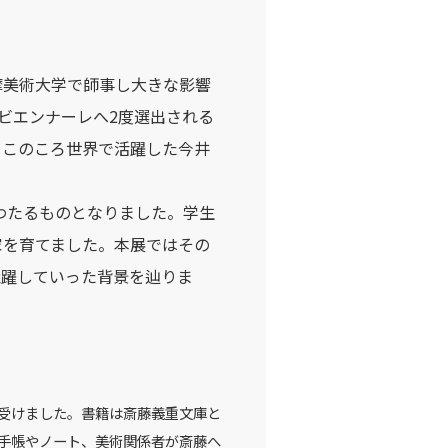
摩美術大学で師事し大きな影響
・ビエンナーレへ2度選出される
、このころ世界で活躍した今井
わたるものとなりました。学生
家を育てました。本展ではその
飛躍していった背景を辿りま
を受けました。書籍は斎藤義重文庫と
、直筆の手帳やノート、美術関係者が斎藤へ