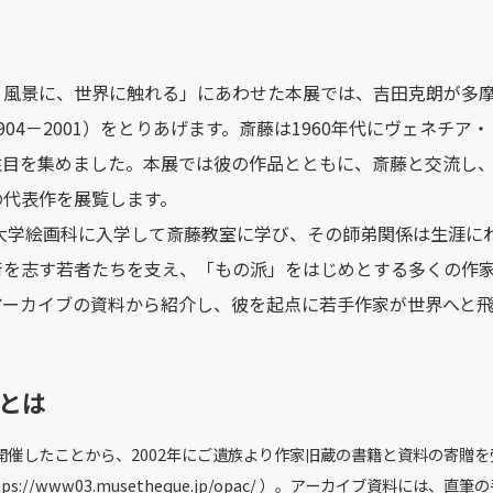
、風景に、世界に触れる」にあわせた本展では、吉田克朗が多
04－2001）をとりあげます。斎藤は1960年代にヴェネチア
注目を集めました。本展では彼の作品とともに、斎藤と交流し
の代表作を展覧します。
術大学絵画科に入学して斎藤教室に学び、その師弟関係は生涯に
術を志す若者たちを支え、「もの派」をはじめとする多くの作
アーカイブの資料から紹介し、彼を起点に若手作家が世界へと
とは
を開催したことから、2002年にご遺族より作家旧蔵の書籍と資料の寄贈
s://www03.musetheque.jp/opac/ ）。アーカイブ資料には