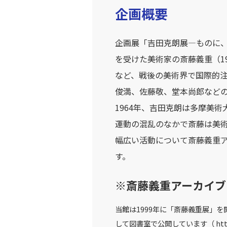
企画概要
企画展「吉田克朗展―ものに
を受けた美術家の斎藤義重（19
など、戦後の美術界で国際的
俊満、佐藤敬、堂本尚郎など
1964年、吉田克朗は多摩美
運動の混乱のなかで斎藤は美
幅広い活動について斎藤義重
す。
※斎藤義重アーカイブ
当館は1999年に「斎藤義重展」
して図書室で公開しています（ http