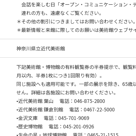
会話を楽しむ日「オープン・コミュニケーション・
連れの方も、遠慮なくご覧ください。
＊その他の割引につきましてはお問い合わせください
＊最新情報と来館に際してのお願いは美術館ウェブサ
神奈川県立近代美術館
下記美術館・博物館の有料観覧券の半券提示で、観覧
月以内、半券1枚につき1回限り有効）。
同じ施設へも適用可能です。一部の展示を除き、65歳
せん。詳細は各施設にお問い合わせください。
•近代美術館 葉山
電話：046-875-2800
•近代美術館 鎌倉別館
電話：0467-22-5000
•金沢文庫
電話：045-701-9069
•歴史博物館
電話：045-201-0926
•生命の星・地球博物館
電話：0465-21-1515