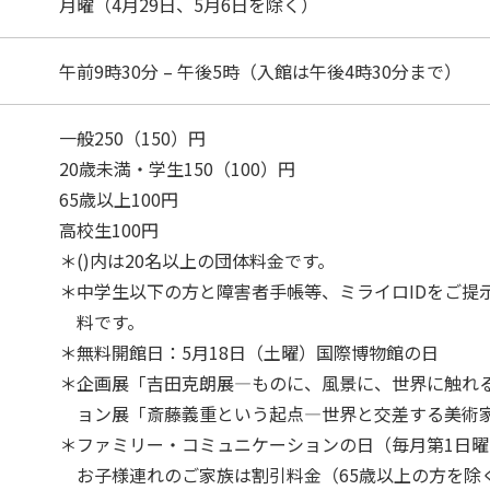
月曜（4月29日、5月6日を除く）
午前9時30分 – 午後5時（入館は午後4時30分まで）
一般250（150）円
20歳未満・学生150（100）円
65歳以上100円
高校生100円
＊()内は20名以上の団体料金です。
＊中学生以下の方と障害者手帳等、ミライロIDをご提
料です。
＊無料開館日：5月18日（土曜）国際博物館の日
＊企画展「吉田克朗展―ものに、風景に、世界に触れ
ョン展「斎藤義重という起点―世界と交差する美術
＊ファミリー・コミュニケーションの日（毎月第1日曜：
お子様連れのご家族は割引料金（65歳以上の方を除