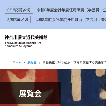
8/15応募〆切
令和8年度会計年度任用職員（学芸員：
8/8応募〆切
令和8年度会計年度任用職員（学芸員：普
ホーム
/
展覧会
/
斎藤義重という起点 世界と交差する美術家
展覧会