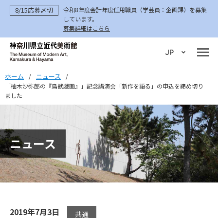
8/15応募〆切
令和8年度会計年度任用職員（学芸員：企画課）を募集
しています。
募集詳細はこちら
JP
ホーム
ニュース
/
/
「柚木沙弥郎の『鳥獣戯画』」記念講演会「新作を語る」の申込を締め切り
ました
ニュース
2019年7月3日
共通