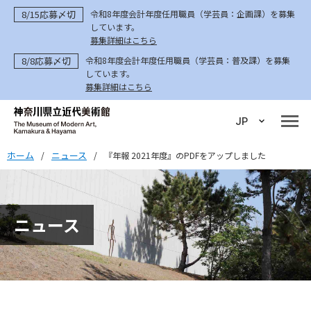
8/15応募〆切
令和8年度会計年度任用職員（学芸員：企画課）を募集
しています。
募集詳細はこちら
8/8応募〆切
令和8年度会計年度任用職員（学芸員：普及課）を募集
しています。
募集詳細はこちら
JP
ホーム
ニュース
/
/
『年報 2021年度』のPDFをアップしました
ニュース