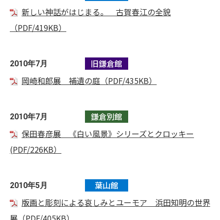
新しい神話がはじまる。 古賀春江の全貌
（PDF/419KB）
旧鎌倉館
2010年7月
岡崎和郎展 補遺の庭（PDF/435KB）
鎌倉別館
2010年7月
保田春彦展 《白い風景》シリーズとクロッキー
(PDF/226KB）
葉山館
2010年5月
版画と彫刻による哀しみとユーモア 浜田知明の世界
展（PDF/405KB）