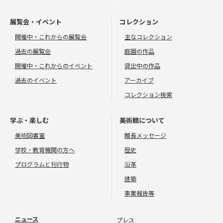
展覧会・イベント
コレクション
開催中・これからの展覧会
主なコレクション
過去の展覧会
庭園の作品
開催中・これからのイベント
貸出中の作品
過去のイベント
アーカイブ
コレクション検索
学ぶ・楽しむ
美術館について
美術図書室
館長メッセージ
学校・教育機関の方へ
歴史
プログラムと刊行物
沿革
建築
事業報告等
ニュース
プレス