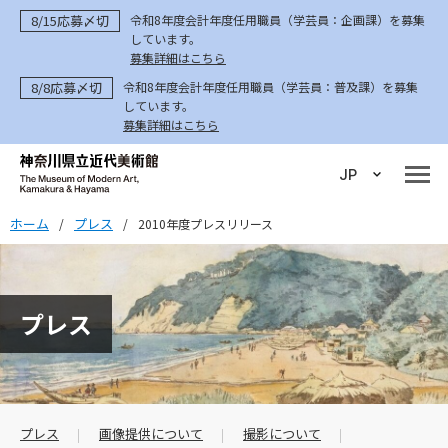
8/15応募〆切
令和8年度会計年度任用職員（学芸員：企画課）を募集
しています。
募集詳細はこちら
8/8応募〆切
令和8年度会計年度任用職員（学芸員：普及課）を募集
しています。
募集詳細はこちら
JP
ホーム
プレス
/
/
2010年度プレスリリース
プレス
プレス
画像提供について
撮影について